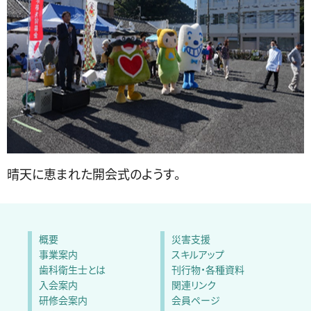
晴天に恵まれた開会式のようす。
概要
災害支援
事業案内
スキルアップ
歯科衛生士とは
刊行物・各種資料
入会案内
関連リンク
研修会案内
会員ページ