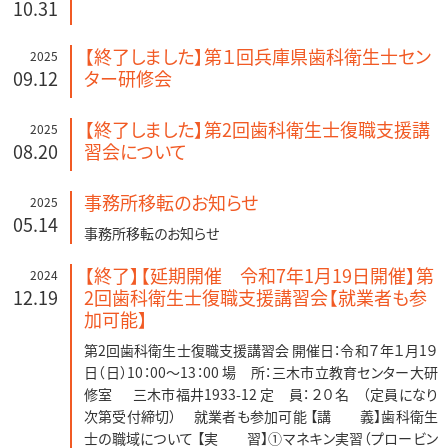
10.31
【終了しました】第１回兵庫県歯科衛生士セン
2025
09.12
ター研修会
【終了しました】第2回歯科衛生士復職支援講
2025
08.20
習会について
事務所移転のお知らせ
2025
05.14
事務所移転のお知らせ
【終了】【延期開催 令和7年1月19日開催】第
2024
12.19
2回歯科衛生士復職支援講習会【就業者も参
加可能】
第2回歯科衛生士復職支援講習会 開催日：令和７年１月1９
日（日）10：00～13：00 場 所：三木市立教育センター大研
修室 三木市福井1933-12 定 員： ２０名 （定員になり
次第受付締切） 就業者も参加可能 【講 義】歯科衛生
士の職域について 【実 習】①マネキン実習（プロービン