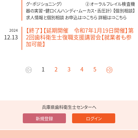
グ・ポジショニング） ②オーラルフレイル検査機
器の実習・健口くんハンディ・ムーカス・舌圧計） 【個別相談】
求人情報と個別相談 お申込は⇒こちら 詳細は⇒こちら
【終了】【延期開催 令和7年1月19日開催】第
2024
12.13
2回歯科衛生士復職支援講習会【就業者も参
加可能】
1
2
3
4
5
兵庫県歯科衛生士センターへ
新規登録
ログイン